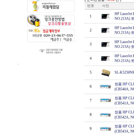
번호
사진
HP LaserJet 
1
NO.213A)
HP LaserJet 
2
NO.213A)
HP LaserJet 
3
NO.213A)
HP LaserJet 
4
NO.213A)
.
5
SL-K5250N
정품 HP CLJ 
6
(CB540A, 
정품 HP CLJ 
7
(CB541A, 
정품 HP CLJ 
8
(CB542A, 
정품 HP CLJ 
9
(CB543A, 