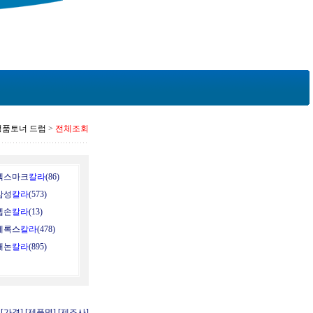
정품토너 드럼
>
전체조회
렉스마크
칼라
(86)
삼성
칼라
(573)
엡손
칼라
(13)
제록스
칼라
(478)
캐논
칼라
(895)
:
[가격]
[제품명]
[제조사]