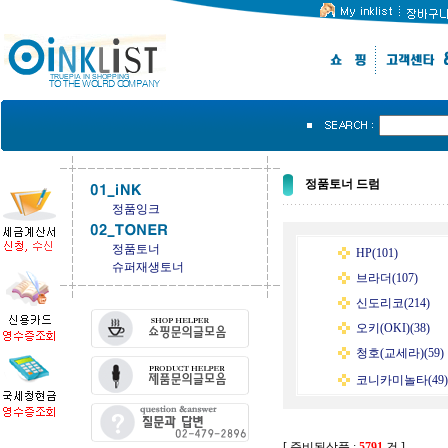
정품토너 드럼
정품잉크
정품토너
HP(101)
슈퍼재생토너
브라더(107)
신도리코(214)
오키(OKI)(38)
청호(교세라)(59)
코니카미놀타(49)
[ 준비된상품 :
5791
건 ]