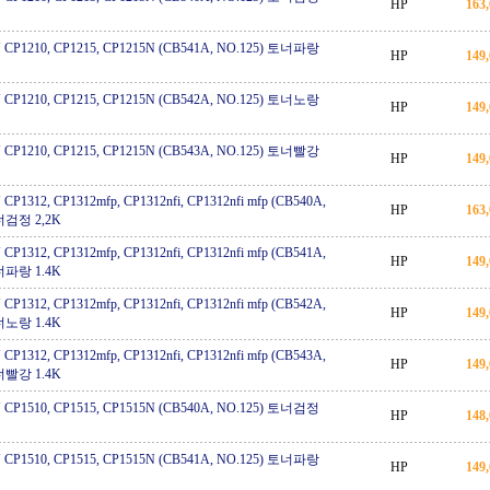
HP
163
CP1210, CP1215, CP1215N (CB541A, NO.125) 토너파랑
HP
149
CP1210, CP1215, CP1215N (CB542A, NO.125) 토너노랑
HP
149
CP1210, CP1215, CP1215N (CB543A, NO.125) 토너빨강
HP
149
P1312, CP1312mfp, CP1312nfi, CP1312nfi mfp (CB540A,
HP
163
너검정 2,2K
P1312, CP1312mfp, CP1312nfi, CP1312nfi mfp (CB541A,
HP
149
너파랑 1.4K
P1312, CP1312mfp, CP1312nfi, CP1312nfi mfp (CB542A,
HP
149
너노랑 1.4K
P1312, CP1312mfp, CP1312nfi, CP1312nfi mfp (CB543A,
HP
149
너빨강 1.4K
CP1510, CP1515, CP1515N (CB540A, NO.125) 토너검정
HP
148
CP1510, CP1515, CP1515N (CB541A, NO.125) 토너파랑
HP
149