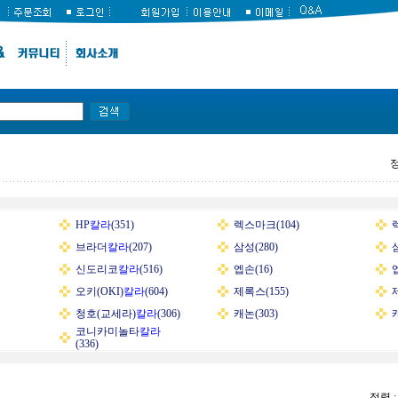
HP
칼라
(351)
렉스마크(104)
브라더
칼라
(207)
삼성(280)
신도리코
칼라
(516)
엡손(16)
오키(OKI)
칼라
(604)
제록스(155)
청호(교세라)
칼라
(306)
캐논(303)
코니카미놀타
칼라
(336)
정렬 