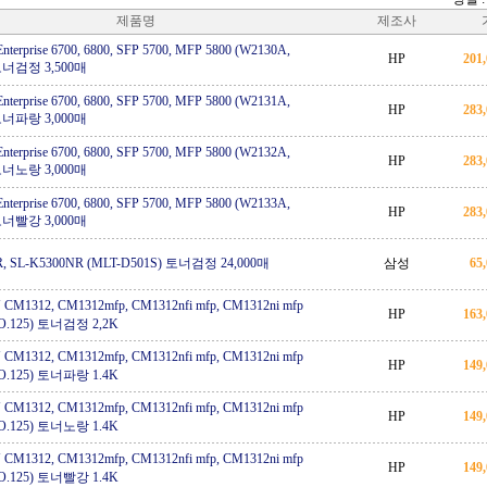
제품명
제조사
Enterprise 6700, 6800, SFP 5700, MFP 5800 (W2130A,
HP
201
 토너검정 3,500매
Enterprise 6700, 6800, SFP 5700, MFP 5800 (W2131A,
HP
283
 토너파랑 3,000매
Enterprise 6700, 6800, SFP 5700, MFP 5800 (W2132A,
HP
283
 토너노랑 3,000매
Enterprise 6700, 6800, SFP 5700, MFP 5800 (W2133A,
HP
283
 토너빨강 3,000매
R, SL-K5300NR (MLT-D501S) 토너검정 24,000매
삼성
65
CM1312, CM1312mfp, CM1312nfi mfp, CM1312ni mfp
HP
163
NO.125) 토너검정 2,2K
CM1312, CM1312mfp, CM1312nfi mfp, CM1312ni mfp
HP
149
NO.125) 토너파랑 1.4K
CM1312, CM1312mfp, CM1312nfi mfp, CM1312ni mfp
HP
149
NO.125) 토너노랑 1.4K
CM1312, CM1312mfp, CM1312nfi mfp, CM1312ni mfp
HP
149
NO.125) 토너빨강 1.4K