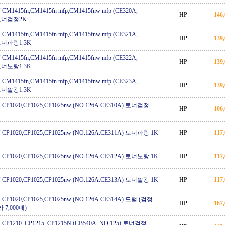
CM1415fn,CM1415fn mfp,CM1415fnw mfp (CE320A,
HP
146
 토너검정2K
CM1415fn,CM1415fn mfp,CM1415fnw mfp (CE321A,
HP
139
 토너파랑1.3K
CM1415fn,CM1415fn mfp,CM1415fnw mfp (CE322A,
HP
139
 토너노랑1.3K
CM1415fn,CM1415fn mfp,CM1415fnw mfp (CE323A,
HP
139
 토너빨강1.3K
 CP1020,CP1025,CP1025nw (NO.126A.CE310A) 토너검정
HP
106
 CP1020,CP1025,CP1025nw (NO.126A.CE311A) 토너파랑 1K
HP
117
 CP1020,CP1025,CP1025nw (NO.126A.CE312A) 토너노랑 1K
HP
117
 CP1020,CP1025,CP1025nw (NO.126A.CE313A) 토너빨강 1K
HP
117
 CP1020,CP1025,CP1025nw (NO.126A.CE314A) 드럼 (검정
HP
167
라 7,000매)
CP1210, CP1215, CP1215N (CB540A, NO.125) 토너검정