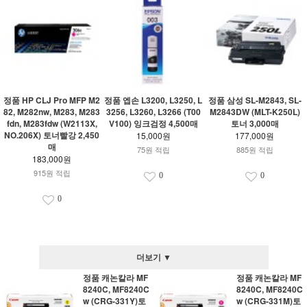
정품 HP CLJ Pro MFP M2
정품 엡손 L3200, L3250, L
정품 삼성 SL-M2843, SL-
82, M282nw, M283, M283
3256, L3260, L3266 (T00
M2843DW (MLT-K250L)
fdn, M283fdw (W2113X,
V100) 잉크검정 4,500매
토너 3,000매
NO.206X) 토너빨강 2,450
15,000원
177,000원
매
75원 적립
885원 적립
183,000원
915원 적립
0
0
0
더보기 ▼
정품 캐논칼라 MF
정품 캐논칼라 MF
8240C, MF8240C
8240C, MF8240C
w (CRG-331Y)토
w (CRG-331M)토