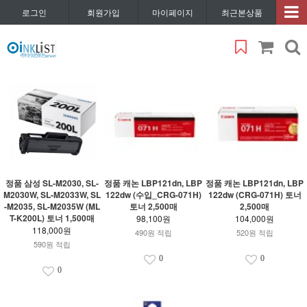
로그인
회원가입
마이페이지
최근본상품
정품 삼성 SL-M2030, SL-
정품 캐논 LBP121dn, LBP
정품 캐논 LBP121dn, LBP
M2030W, SL-M2033W, SL
122dw (수입_CRG-071H)
122dw (CRG-071H) 토너
-M2035, SL-M2035W (ML
토너 2,500매
2,500매
T-K200L) 토너 1,500매
98,100원
104,000원
118,000원
490원 적립
520원 적립
590원 적립
0
0
0