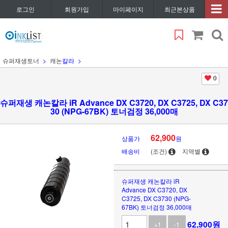
로그인
회원가입
마이페이지
최근본상품
슈퍼재생토너
캐논
칼라
0
슈퍼재생 캐논칼라 iR Advance DX C3720, DX C3725, DX C37
30 (NPG-67BK) 토너검정 36,000매
62,900
상품가
원
배송비
(조건)
지역별
슈퍼재생 캐논칼라 iR
Advance DX C3720, DX
C3725, DX C3730 (NPG-
67BK) 토너검정 36,000매
62,900
원
+1
-1