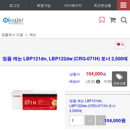
로그인
회원가입
마이페이지
최근본상품
정품토너 드럼
캐논
0
정품 캐논 LBP121dn, LBP122dw (CRG-071H) 토너 2,500매
104,000
상품가
원
배송비
(조건)
지역별
관련상품
정품 캐논 LBP121dn,
LBP122dw (CRG-071H) 토너
2,500매
104,000
원
+1
-1