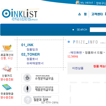
정품잉크
-
메인화면
>
정품토너 드럼
>
12,500매
정품토너
슈퍼재생토너
정품 캐논칼라
이전상품