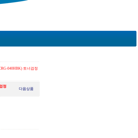
z (CRG-040HBK) 토너검정
토너검정
다음상품