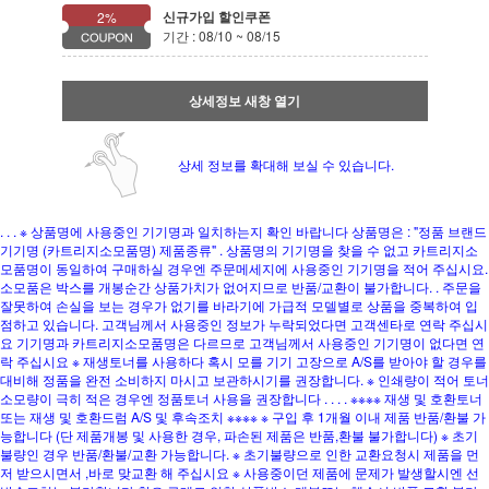
신규가입 할인쿠폰
2%
기간 : 08/10 ~ 08/15
상세정보 새창 열기
상세 정보를 확대해 보실 수 있습니다.
. . . ※ 상품명에 사용중인 기기명과 일치하는지 확인 바랍니다 상품명은 : "정품 브랜드
기기명 (카트리지소모품명) 제품종류" . 상품명의 기기명을 찾을 수 없고 카트리지소
모품명이 동일하여 구매하실 경우엔 주문메세지에 사용중인 기기명을 적어 주십시요.
소모품은 박스를 개봉순간 상품가치가 없어지므로 반품/교환이 불가합니다. . 주문을
잘못하여 손실을 보는 경우가 없기를 바라기에 가급적 모델별로 상품을 중복하여 입
점하고 있습니다. 고객님께서 사용중인 정보가 누락되었다면 고객센타로 연락 주십시
요 기기명과 카트리지소모품명은 다르므로 고객님께서 사용중인 기기명이 없다면 연
락 주십시요 ※ 재생토너를 사용하다 혹시 모를 기기 고장으로 A/S를 받아야 할 경우를
대비해 정품을 완전 소비하지 마시고 보관하시기를 권장합니다. ※ 인쇄량이 적어 토너
소모량이 극히 적은 경우엔 정품토너 사용을 권장합니다 . . . . ※※※※ 재생 및 호환토너
또는 재생 및 호환드럼 A/S 및 후속조치 ※※※※ ※ 구입 후 1개월 이내 제품 반품/환불 가
능합니다 (단 제품개봉 및 사용한 경우, 파손된 제품은 반품,환불 불가합니다) ※ 초기
불량인 경우 반품/환불/교환 가능합니다. ※ 초기불량으로 인한 교환요청시 제품을 먼
저 받으시면서 ,바로 맞교환 해 주십시요 ※ 사용중이던 제품에 문제가 발생할시엔 선