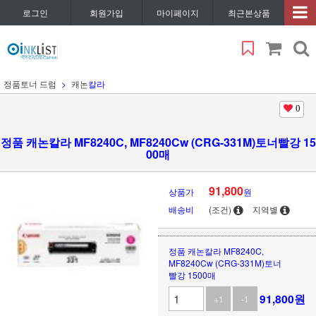
로그인
회원가입
마이페이지
최근본상품
정품토너 드럼
캐논
칼라
0
정품 캐논칼라 MF8240C, MF8240Cw (CRG-331M)토너빨강 15
00매
91,800
상품가
원
배송비
(조건)
지역별
정품 캐논칼라 MF8240C,
MF8240Cw (CRG-331M)토너
빨강 1500매
91,800
원
+1
-1