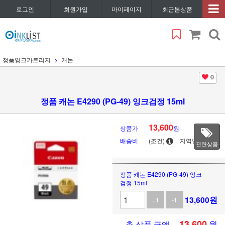
로그인
회원가입
마이페이지
최근본상품
정품잉크카트리지
캐논
0
정품 캐논 E4290 (PG-49) 잉크검정 15ml
13,600
상품가
원
배송비
(조건)
지역별
관련상품
정품 캐논 E4290 (PG-49) 잉크
검정 15ml
13,600
원
+1
-1
13,600
원
총 상품 금액