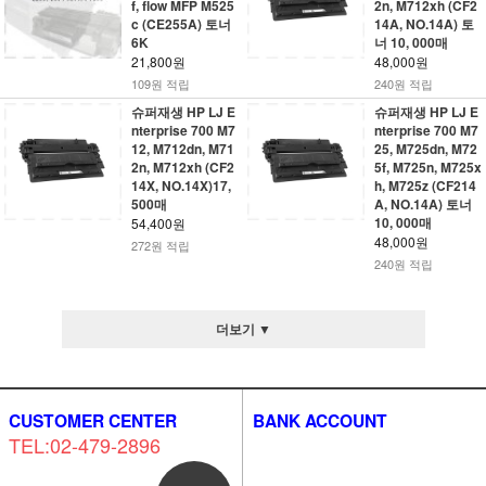
f, flow MFP M525
2n, M712xh (CF2
c (CE255A) 토너
14A, NO.14A) 토
6K
너 10, 000매
21,800원
48,000원
109원 적립
240원 적립
슈퍼재생 HP LJ E
슈퍼재생 HP LJ E
nterprise 700 M7
nterprise 700 M7
12, M712dn, M71
25, M725dn, M72
2n, M712xh (CF2
5f, M725n, M725x
14X, NO.14X)17,
h, M725z (CF214
500매
A, NO.14A) 토너
10, 000매
54,400원
48,000원
272원 적립
240원 적립
더보기 ▼
CUSTOMER CENTER
BANK ACCOUNT
TEL:02-479-2896