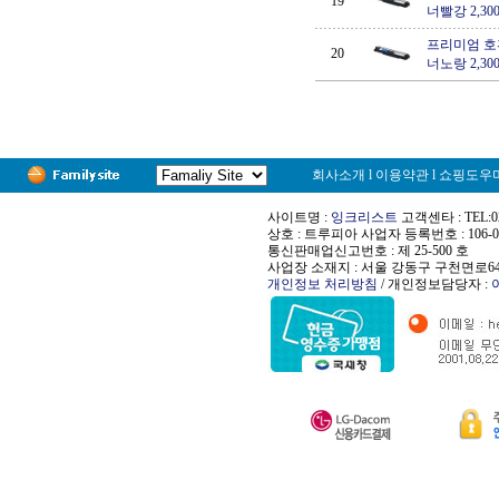
19
너빨강 2,30
프리미엄 호환,
20
너노랑 2,30
회사소개
l
이용약관
l
쇼핑도우
사이트명 :
잉크리스트
고객센타 : TEL:02-
상호 : 트루피아 사업자 등록번호 : 106-02
통신판매업신고번호 : 제 25-500 호
사업장 소재지 : 서울 강동구 구천면로64길
개인정보 처리방침
/ 개인정보담당자 :
건강만줌