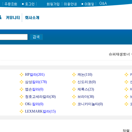
슈퍼재생토너
HP
칼라(201)
캐논(110)
삼성
칼라(178)
신도리코(0)
엡손
칼라(0)
제록스(23)
청호교세라칼라(30)
브라더(38)
OKi
칼라(0)
코니카미놀타(0)
LEXMARK
칼라(15)
정렬 