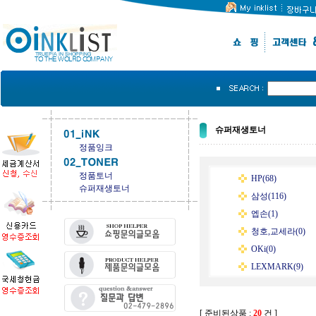
슈퍼재생토너
정품잉크
정품토너
HP(68)
슈퍼재생토너
삼성(116)
엡손(1)
청호,교세라(0)
OKi(0)
LEXMARK(9)
[ 준비된상품 :
20
건 ]