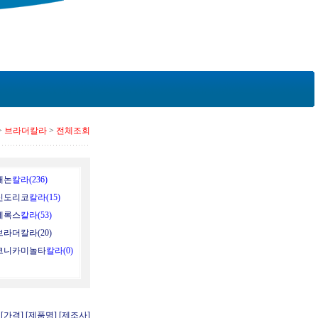
>
브라더칼라
>
전체조회
캐논
칼라(236)
신도리코
칼라(15)
제록스
칼라(53)
브라더칼라(20)
코니카미놀타
칼라(0)
:
[가격]
[제품명]
[제조사]