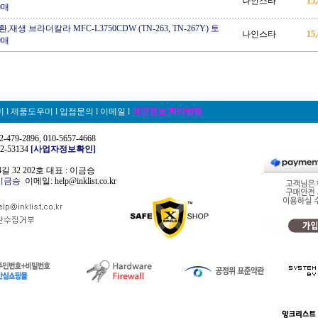
나인스타
15
0매
재생 브라더칼라 MFC-L3750CDW (TN-263, TN-267Y) 토
나인스타
15
0매
미
l
제품도우미
l
입점문의
l
이메일
l
개인정보 처리방침
479-2896, 010-5657-4668
-53134
[사업자정보확인]
 32 202호 대표 : 이금승
이금승
이메일: help@inklist.co.kr